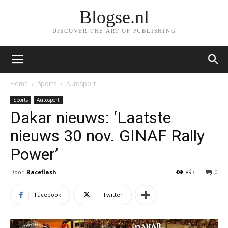
Blogse.nl
DISCOVER THE ART OF PUBLISHING
Home
Sports
Autosport
Sports
Autosport
Dakar nieuws: ‘Laatste
nieuws 30 nov. GINAF Rally
Power’
Door
Raceflash
-
893
0
Facebook
Twitter