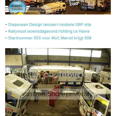
–
Diepeveen Design lanceert mobiele GRP site
–
Rallyvloot woensdagavond richting Le Havre
–
Startnummer 503 voor Wuf; Marcel krijgt 508