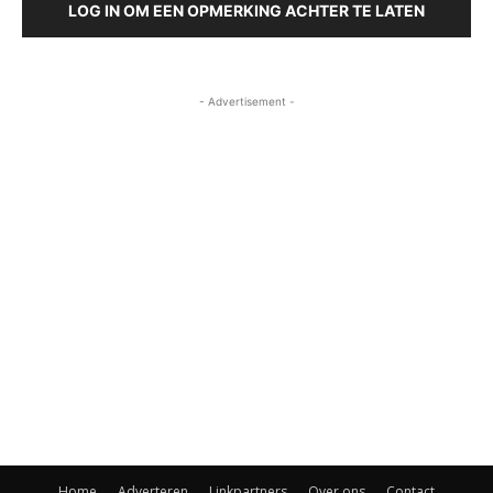
LOG IN OM EEN OPMERKING ACHTER TE LATEN
- Advertisement -
Home
Adverteren
Linkpartners
Over ons
Contact