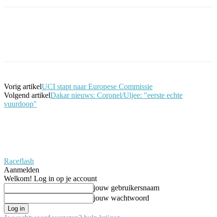
Facebook
Twitter
Pinterest
WhatsApp
Vorig artikel
UCI stapt naar Europese Commissie
Volgend artikel
Dakar nieuws: Coronel/Uljee: "eerste echte
vuurdoop"
Raceflash
Aanmelden
Welkom! Log in op je account
jouw gebruikersnaam
jouw wachtwoord