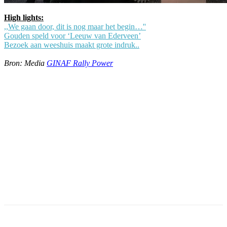
High lights:
,,We gaan door, dit is nog maar het begin…''
Gouden speld voor ‘Leeuw van Ederveen’
Bezoek aan weeshuis maakt grote indruk..
Bron: Media
GINAF Rally Power