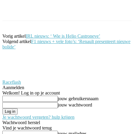
Facebook
Twitter
Pinterest
WhatsApp
Vorig artikel
IRL nieuws: ‘ Wie is Helio Castroneve’
Volgend artikel
F1 nieuws + vele foto’s: ‘Renault presenteert nieuwe
bolide’
Raceflash
Aanmelden
Welkom! Log in op je account
jouw gebruikersnaam
jouw wachtwoord
Je wachtwoord vergeten? hulp krijgen
Wachtwoord herstel
Vind je wachtwoord terug
jouw mailadres