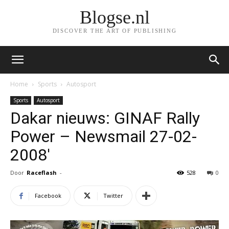
Blogse.nl
DISCOVER THE ART OF PUBLISHING
Home
Sports
Autosport
Sports
Autosport
Dakar nieuws: GINAF Rally
Power – Newsmail 27-02-
2008′
Door
Raceflash
-
528
0
Facebook
Twitter