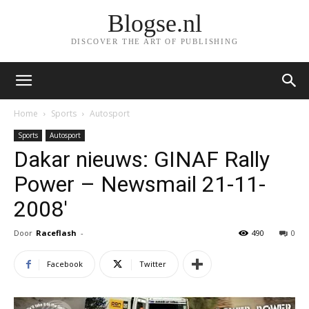
Blogse.nl
DISCOVER THE ART OF PUBLISHING
Home
Sports
Autosport
Sports
Autosport
Dakar nieuws: GINAF Rally
Power – Newsmail 21-11-
2008′
Door
Raceflash
-
490
0
Facebook
Twitter