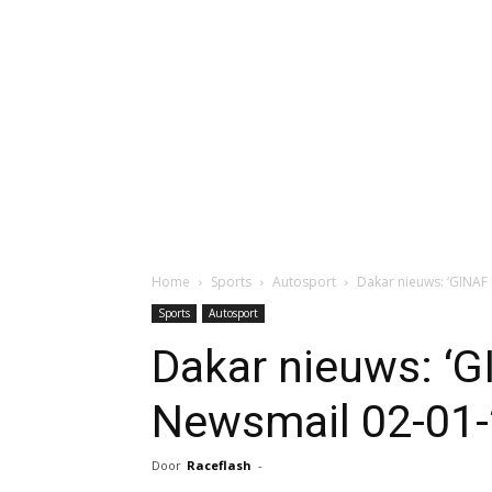
Home
Sports
Autosport
Dakar nieuws: ‘GINAF
Sports
Autosport
Dakar nieuws: ‘G
Newsmail 02-01-
Door
Raceflash
-