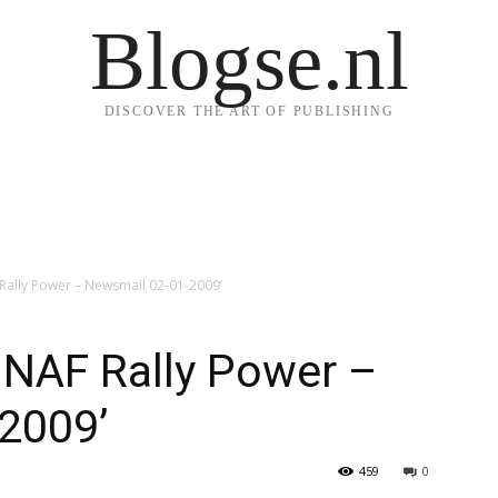
Blogse.nl
DISCOVER THE ART OF PUBLISHING
 Rally Power – Newsmail 02-01-2009’
INAF Rally Power –
2009’
459
0