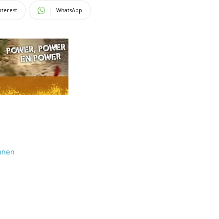
nterest
WhatsApp
innen