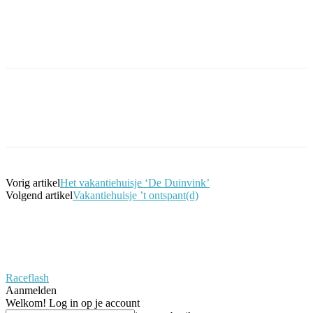
Facebook
Twitter
Pinterest
WhatsApp
Vorig artikel
Het vakantiehuisje ‘De Duinvink’
Volgend artikel
Vakantiehuisje ’t ontspant(d)
Raceflash
Aanmelden
Welkom! Log in op je account