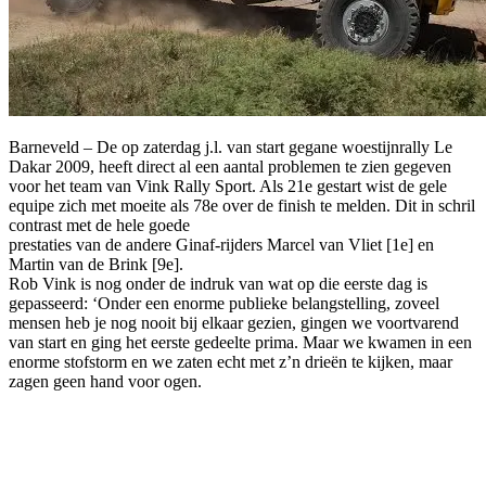
Barneveld – De op zaterdag j.l. van start gegane woestijnrally Le
Dakar 2009, heeft direct al een aantal problemen te zien gegeven
voor het team van Vink Rally Sport. Als 21e gestart wist de gele
equipe zich met moeite als 78e over de finish te melden. Dit in schril
contrast met de hele goede
prestaties van de andere Ginaf-rijders Marcel van Vliet [1e] en
Martin van de Brink [9e].
Rob Vink is nog onder de indruk van wat op die eerste dag is
gepasseerd: ‘Onder een enorme publieke belangstelling, zoveel
mensen heb je nog nooit bij elkaar gezien, gingen we voortvarend
van start en ging het eerste gedeelte prima. Maar we kwamen in een
enorme stofstorm en we zaten echt met z’n drieën te kijken, maar
zagen geen hand voor ogen.