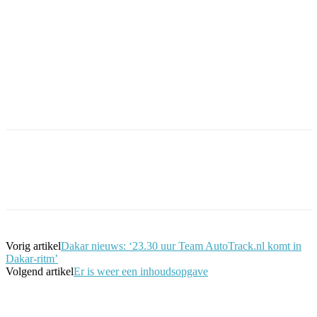
Facebook
Twitter
Pinterest
WhatsApp
Vorig artikel
Dakar nieuws: ‘23.30 uur Team AutoTrack.nl komt in
Dakar-ritm’
Volgend artikel
Er is weer een inhoudsopgave