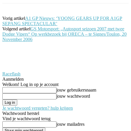
Vorig artikel
A1 GP Nieuws: ‘YOONG GEARS UP FOR A1GP
SEPANG SPECTACULAR’
Volgend artikel
GS Motorsport: „Autosport seizoen 2007 met twee
Dodge Vipers“ Op werkbezoek bij ORECA – te Signes/Toulon, 20
November 2006
Raceflash
Aanmelden
Welkom! Log in op je account
jouw gebruikersnaam
jouw wachtwoord
Je wachtwoord vergeten? hulp krijgen
Wachtwoord herstel
Vind je wachtwoord terug
jouw mailadres