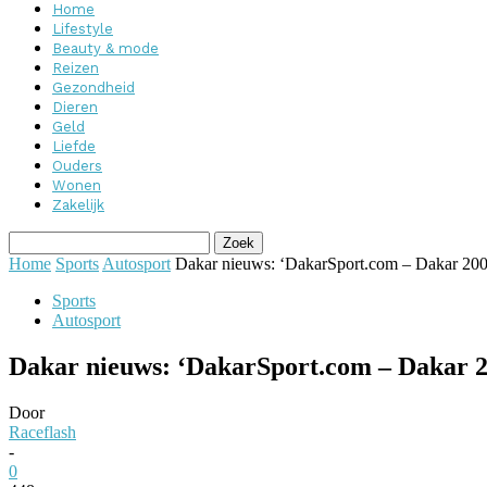
Home
Lifestyle
Beauty & mode
Reizen
Gezondheid
Dieren
Geld
Liefde
Ouders
Wonen
Zakelijk
Home
Sports
Autosport
Dakar nieuws: ‘DakarSport.com – Dakar 2009
Sports
Autosport
Dakar nieuws: ‘DakarSport.com – Dakar 20
Door
Raceflash
-
0