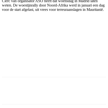
Clerc van organisator ASO heeft dat woensdag in Madrid laten
weten. De woestijnrally door Noord-Afrika werd in januari een dag
voor de start afgelast, uit vrees voor terreuraanslagen in Mauritanië.
Facebook
Twitter
Pinterest
WhatsApp