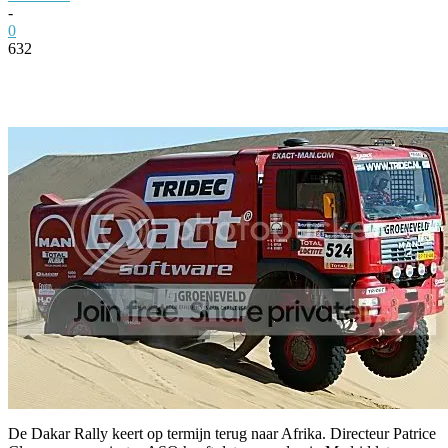
-
0
632
Facebook
Twitter
Pinterest
WhatsApp
De Dakar Rally keert op termijn terug naar Afrika. Directeur Patrice