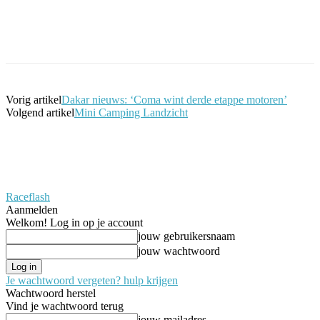
Facebook
Twitter
Pinterest
WhatsApp
Vorig artikel
Dakar nieuws: ‘Coma wint derde etappe motoren’
Volgend artikel
Mini Camping Landzicht
Raceflash
Aanmelden
Welkom! Log in op je account
jouw gebruikersnaam
jouw wachtwoord
Je wachtwoord vergeten? hulp krijgen
Wachtwoord herstel
Vind je wachtwoord terug
jouw mailadres