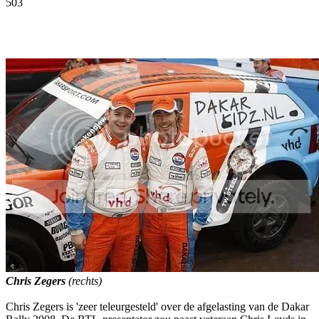
503
Facebook
Twitter
Pinterest
WhatsApp
Chris Zegers
(rechts)
Chris Zegers is 'zeer teleurgesteld' over de afgelasting van de Dakar