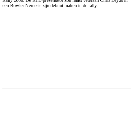
Rally 2008. De RTL-presentator zou naast veteraan Chris Leyds in
een Bowler Nemesis zijn debuut maken in de rally.
Facebook
Twitter
Pinterest
WhatsApp