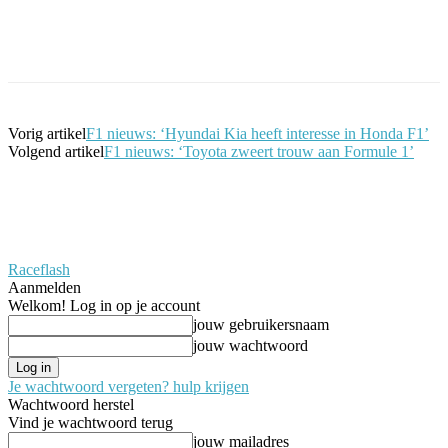
Facebook
Twitter
Pinterest
WhatsApp
Vorig artikel
F1 nieuws: ‘Hyundai Kia heeft interesse in Honda F1’
Volgend artikel
F1 nieuws: ‘Toyota zweert trouw aan Formule 1’
Raceflash
Aanmelden
Welkom! Log in op je account
jouw gebruikersnaam
jouw wachtwoord
Je wachtwoord vergeten? hulp krijgen
Wachtwoord herstel
Vind je wachtwoord terug
jouw mailadres