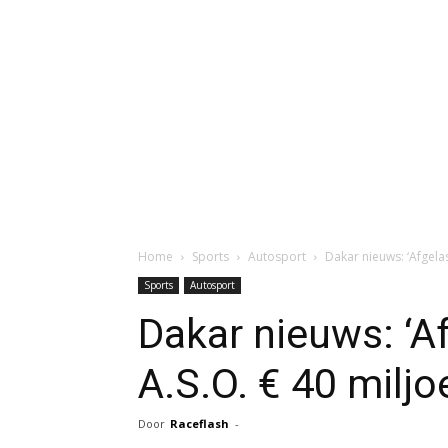
Home
Sports
Autosport
Dakar nieuws: ‘Afgelas
Sports
Autosport
Dakar nieuws: ‘A
A.S.O. € 40 miljo
Door
Raceflash
-