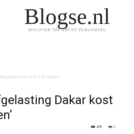
Blogse.nl
DISCOVER THE ART OF PUBLISHING
ting Dakar kost A.S.O. € 40 miljoen’
fgelasting Dakar kost
en’
479
0