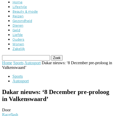
Home
Lifestyle
Beauty & mode
Reizen
Gezondheid
Dieren
Geld
Liefde
Ouders
Wonen
Zakelijk
Home
Sports
Autosport
Dakar nieuws: ‘8 December pre-proloog in
Valkenswaard’
Sports
Autosport
Dakar nieuws: ‘8 December pre-proloog
in Valkenswaard’
Door
Raceflash