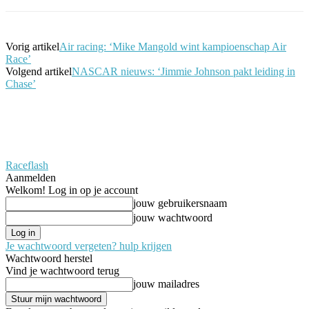
Vorig artikel
Air racing: ‘Mike Mangold wint kampioenschap Air
Race’
Volgend artikel
NASCAR nieuws: ‘Jimmie Johnson pakt leiding in
Chase’
Raceflash
Aanmelden
Welkom! Log in op je account
jouw gebruikersnaam
jouw wachtwoord
Je wachtwoord vergeten? hulp krijgen
Wachtwoord herstel
Vind je wachtwoord terug
jouw mailadres