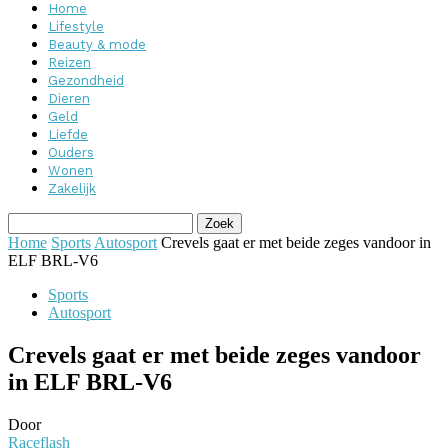
Home
Lifestyle
Beauty & mode
Reizen
Gezondheid
Dieren
Geld
Liefde
Ouders
Wonen
Zakelijk
Home
Sports
Autosport
Crevels gaat er met beide zeges vandoor in
ELF BRL-V6
Sports
Autosport
Crevels gaat er met beide zeges vandoor
in ELF BRL-V6
Door
Raceflash