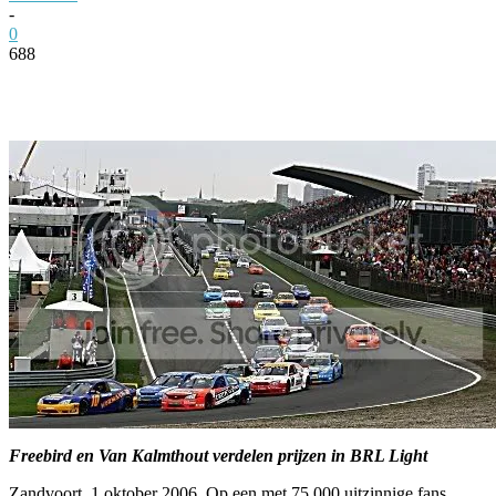
-
0
688
Facebook
Twitter
Pinterest
WhatsApp
Freebird en Van Kalmthout verdelen prijzen in BRL Light
Zandvoort, 1 oktober 2006. Op een met 75.000 uitzinnige fans