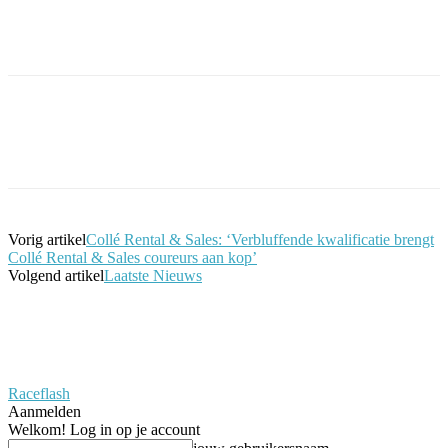
Facebook
Twitter
Pinterest
WhatsApp
Vorig artikel
Collé Rental & Sales: ‘Verbluffende kwalificatie brengt
Collé Rental & Sales coureurs aan kop’
Volgend artikel
Laatste Nieuws
Raceflash
Aanmelden
Welkom! Log in op je account