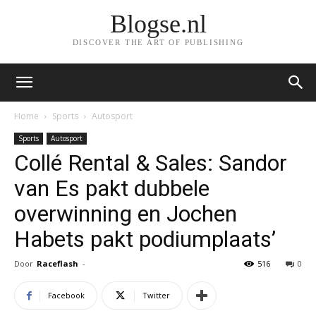
Blogse.nl
DISCOVER THE ART OF PUBLISHING
Home
Sports
Autosport
Sports
Autosport
Collé Rental & Sales: Sandor
van Es pakt dubbele
overwinning en Jochen
Habets pakt podiumplaats’
Door
Raceflash
-
516
0
Facebook
Twitter