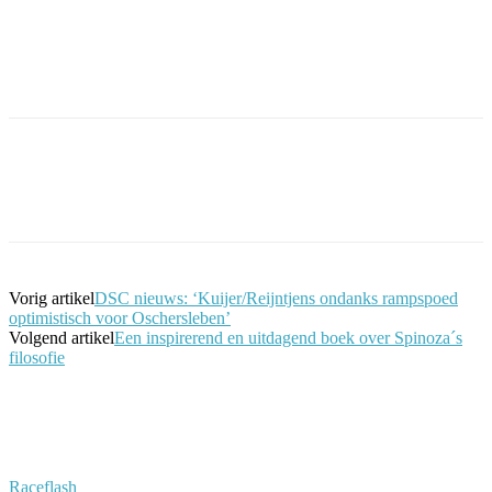
Facebook
Twitter
Pinterest
WhatsApp
Vorig artikel
DSC nieuws: ‘Kuijer/Reijntjens ondanks rampspoed
optimistisch voor Oschersleben’
Volgend artikel
Een inspirerend en uitdagend boek over Spinoza´s
filosofie
Raceflash