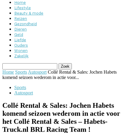
Home
Lifestyle
Beauty & mode
Reizen
Gezondheid
Dieren
Geld
Liefde
Ouders
Wonen
Zakelijk
Home
Sports
Autosport
Collé Rental & Sales: Jochen Habets
komend seizoen wederom in actie voor...
Sports
Autosport
Collé Rental & Sales: Jochen Habets
komend seizoen wederom in actie voor
het Collé Rental & Sales – Habets-
Truck.nl BRL Racing Team !