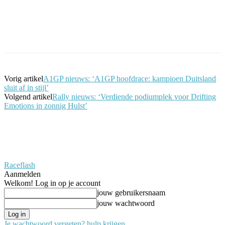
Facebook
Twitter
Pinterest
WhatsApp
Vorig artikel
A1GP nieuws: ‘A1GP hoofdrace: kampioen Duitsland
sluit af in stijl’
Volgend artikel
Rally nieuws: ‘Verdiende podiumplek voor Drifting
Emotions in zonnig Hulst’
Raceflash
Aanmelden
Welkom! Log in op je account
jouw gebruikersnaam
jouw wachtwoord
Je wachtwoord vergeten? hulp krijgen