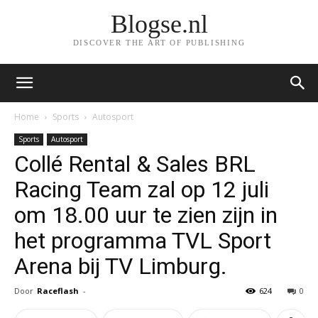
Blogse.nl
DISCOVER THE ART OF PUBLISHING
Home
Sports
Autosport
Sports
Autosport
Collé Rental & Sales BRL
Racing Team zal op 12 juli
om 18.00 uur te zien zijn in
het programma TVL Sport
Arena bij TV Limburg.
Door
Raceflash
-
624
0