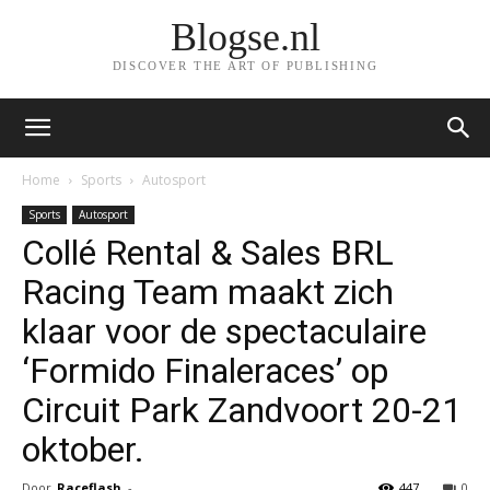
Blogse.nl
DISCOVER THE ART OF PUBLISHING
Home
Sports
Autosport
Sports
Autosport
Collé Rental & Sales BRL
Racing Team maakt zich
klaar voor de spectaculaire
‘Formido Finaleraces’ op
Circuit Park Zandvoort 20-21
oktober.
Door
Raceflash
-
447
0