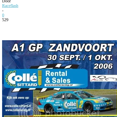
Door
Raceflash
-
0
529
Facebook
Twitter
Pinterest
WhatsApp