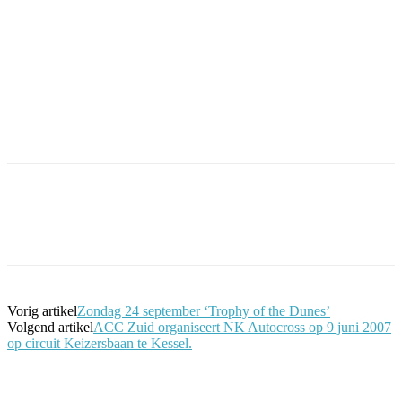
Facebook
Twitter
Pinterest
WhatsApp
Vorig artikel
Zondag 24 september ‘Trophy of the Dunes’
Volgend artikel
ACC Zuid organiseert NK Autocross op 9 juni 2007
op circuit Keizersbaan te Kessel.