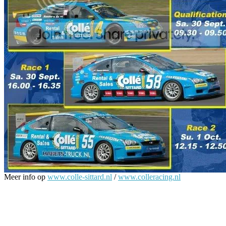
Meer info op
www.colle-sittard.nl
/
www.colleracing.nl