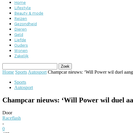
Home
Lifestyle
Beauty & mode
Reizen
Gezondheid
Dieren
Geld
Liefde
Ouders
Wonen
Zakelijk
Home
Sports
Autosport
Champcar nieuws: ‘Will Power wil duel aang
Sports
Autosport
Champcar nieuws: ‘Will Power wil duel a
Door
Raceflash
-
0