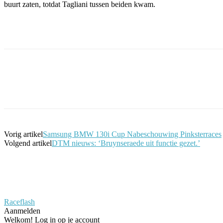
buurt zaten, totdat Tagliani tussen beiden kwam.
Facebook
Twitter
Pinterest
WhatsApp
Vorig artikel
Samsung BMW 130i Cup Nabeschouwing Pinksterraces
Volgend artikel
DTM nieuws: ‘Bruynseraede uit functie gezet.’
Raceflash
Aanmelden
Welkom! Log in op je account