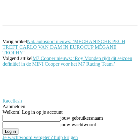
Facebook
Twitter
Pinterest
WhatsApp
Vorig artikel
Nat. autosport nieuws: ‘MECHANISCHE PECH
TREFT CARLO VAN DAM IN EUROCUP MÉGANE
TROPHY’
Volgend artikel
M7 Cooper nieuws: ‘Roy Monden rijdt dit seizoen
definitief in de MINI Cooper voor het M7 Racing Team.’
Raceflash
Aanmelden
Welkom! Log in op je account
jouw gebruikersnaam
jouw wachtwoord
Je wachtwoord vergeten? hulp krijgen