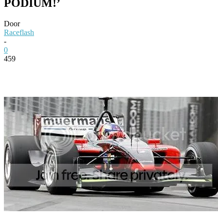
PODIUM!’
Door
Raceflash
-
0
459
Facebook
Twitter
Pinterest
WhatsApp