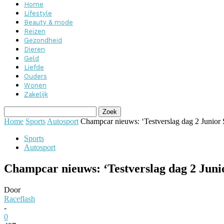
Home
Lifestyle
Beauty & mode
Reizen
Gezondheid
Dieren
Geld
Liefde
Ouders
Wonen
Zakelijk
Home
Sports
Autosport
Champcar nieuws: ‘Testverslag dag 2 Junio
Sports
Autosport
Champcar nieuws: ‘Testverslag dag 2 Jun
Door
Raceflash
-
0