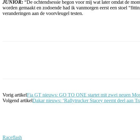
JUNIOR:
“De ochtendsessie begon voor mij wat later omdat de monte
worden gemaakt en zodoende had ik vanmorgen eerst een stoel “fitting”
veranderingen aan de voorvleugel testen.
Facebook
Twitter
Pinterest
WhatsApp
Vorig artikel
Fia GT nieuws: GO TO ONE startet mit zwei neuen Mos
Volgend artikel
Dakar nieuws: ‘Rallytrucker Stacey neemt deel aan Tra
Raceflash