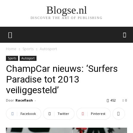
Blogse.nl
DISCOVER THE ART OF PUBLISHING
Home
Sports
Autosport
Sports
Autosport
ChampCar nieuws: ‘Surfers
Paradise tot 2013
veiliggesteld’
Door
Raceflash
-
452
0
Facebook
Twitter
Pinterest