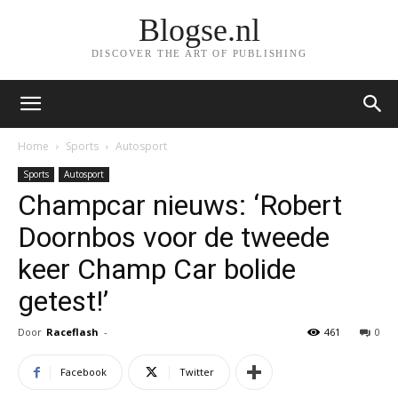
Blogse.nl
DISCOVER THE ART OF PUBLISHING
Home
Sports
Autosport
Sports
Autosport
Champcar nieuws: ‘Robert
Doornbos voor de tweede
keer Champ Car bolide
getest!’
Door
Raceflash
-
461
0
Facebook
Twitter