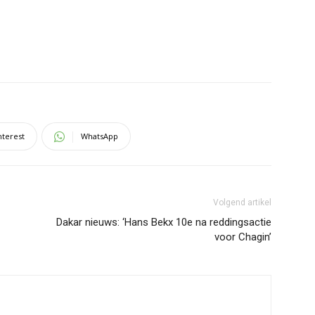
nterest
WhatsApp
Volgend artikel
Dakar nieuws: ‘Hans Bekx 10e na reddingsactie
voor Chagin’