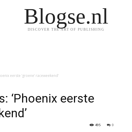
Blogse.nl
DISCOVER THE ART OF PUBLISHING
oenix eerste ‘groene’ raceweekend’
: ‘Phoenix eerste
kend’
495
0