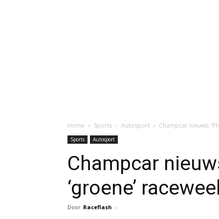
Home
Sports
Autosport
Champcar nieuws: ‘Ph
Sports
Autosport
Champcar nieuws
‘groene’ racewee
Door
Raceflash
-