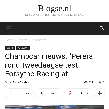
Blogse.nl
DISCOVER THE ART OF PUBLISHING
Home
Sports
Autosport
Sports
Autosport
Champcar nieuws: ‘Perera
rond tweedaagse test
Forsythe Racing af ‘
Door
Raceflash
-
531
0
Facebook
Twitter
Pinterest