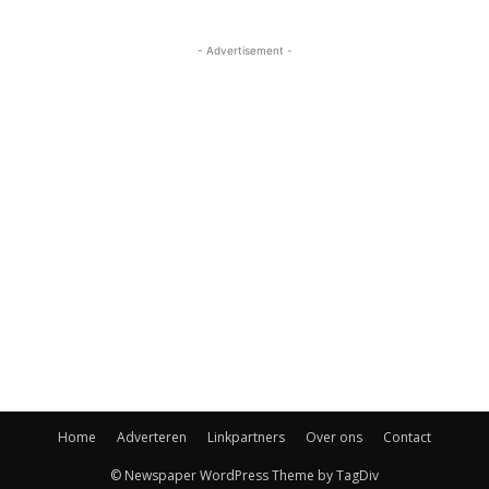
- Advertisement -
Home
Adverteren
Linkpartners
Over ons
Contact
© Newspaper WordPress Theme by TagDiv