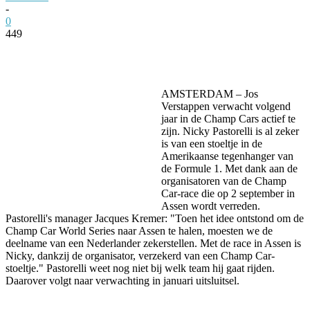
-
0
449
Facebook
Twitter
Pinterest
WhatsApp
AMSTERDAM – Jos
Verstappen verwacht volgend
jaar in de Champ Cars actief te
zijn. Nicky Pastorelli is al zeker
is van een stoeltje in de
Amerikaanse tegenhanger van
de Formule 1. Met dank aan de
organisatoren van de Champ
Car-race die op 2 september in
Assen wordt verreden.
Pastorelli's manager Jacques Kremer: "Toen het idee ontstond om de
Champ Car World Series naar Assen te halen, moesten we de
deelname van een Nederlander zekerstellen. Met de race in Assen is
Nicky, dankzij de organisator, verzekerd van een Champ Car-
stoeltje." Pastorelli weet nog niet bij welk team hij gaat rijden.
Daarover volgt naar verwachting in januari uitsluitsel.