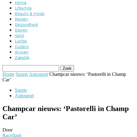
Home
Lifestyle
Beauty & mode
Reizen
Gezondheid
Dieren
Geld
Liefde
Ouders
Wonen
Zakelijk
Home
Sports
Autosport
Champcar nieuws: ‘Pastorelli in Champ
Car’
Sports
Autosport
Champcar nieuws: ‘Pastorelli in Champ
Car’
Door
Raceflash