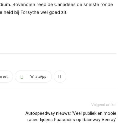
podium. Bovendien reed de Canadees de snelste ronde
lheid bij Forsythe wel goed zit.
erest
WhatsApp
Volgend artikel
Autospeedway nieuws: ‘Veel publiek en mooie
races tijdens Paasraces op Raceway Venray’