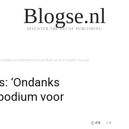
Blogse.nl
DISCOVER THE ART OF PUBLISHING
Ondanks problemen toch podium voor Forsythe Racing’
s: ‘Ondanks
podium voor
474
0