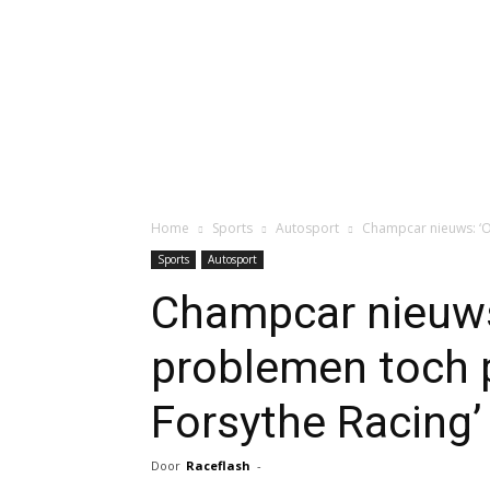
Home
Sports
Autosport
Champcar nieuws: ‘
Sports
Autosport
Champcar nieuw
problemen toch 
Forsythe Racing’
Door
Raceflash
-