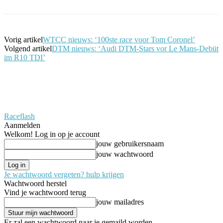
Vorig artikel
WTCC nieuws: ‘100ste race voor Tom Coronel’
Volgend artikel
DTM nieuws: ‘Audi DTM-Stars vor Le Mans-Debüt
im R10 TDI’
Raceflash
Aanmelden
Welkom! Log in op je account
jouw gebruikersnaam
jouw wachtwoord
Je wachtwoord vergeten? hulp krijgen
Wachtwoord herstel
Vind je wachtwoord terug
jouw mailadres
Er zal een wachtwoord naar je gemaild worden