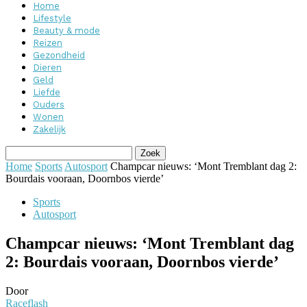
Home
Lifestyle
Beauty & mode
Reizen
Gezondheid
Dieren
Geld
Liefde
Ouders
Wonen
Zakelijk
Home
Sports
Autosport
Champcar nieuws: ‘Mont Tremblant dag 2:
Bourdais vooraan, Doornbos vierde’
Sports
Autosport
Champcar nieuws: ‘Mont Tremblant dag
2: Bourdais vooraan, Doornbos vierde’
Door
Raceflash