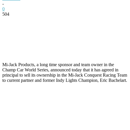
-
0
504
Facebook
Twitter
Pinterest
WhatsApp
Mi-Jack Products, a long time sponsor and team owner in the
Champ Car World Series, announced today that it has agreed in
principal to sell its ownership in the Mi-Jack Conquest Racing Team
to current partner and former Indy Lights Champion, Eric Bachelart.