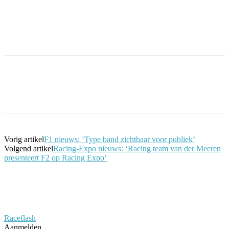
Facebook
Twitter
Pinterest
WhatsApp
Vorig artikel
F1 nieuws: ‘Type band zichtbaar voor publiek’
Volgend artikel
Racing-Expo nieuws: ‘Racing team van der Meeren
presenteert F2 op Racing Expo’
Raceflash
Aanmelden