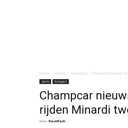
Home
Sports
Autosport
Champcar nieuws: ‘Leg
Sports
Autosport
Champcar nieuws
rijden Minardi tw
Door
Raceflash
-