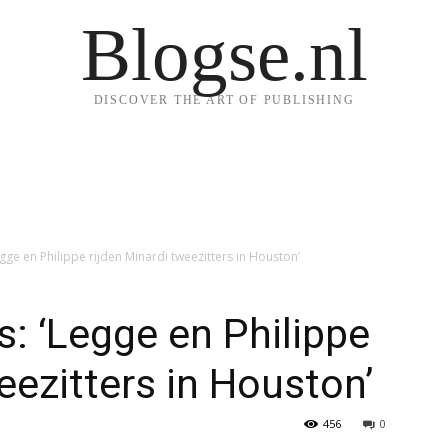
Blogse.nl
DISCOVER THE ART OF PUBLISHING
ge en Philippe rijden Minardi tweezitters in Houston’
: ‘Legge en Philippe
eezitters in Houston’
456
0