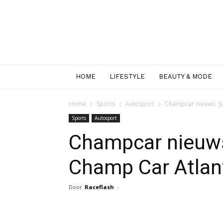
HOME
LIFESTYLE
BEAUTY & MODE
Home
Sports
Autosport
Champcar nieuws: ‘Ju
Sports
Autosport
Champcar nieuws:
Champ Car Atlant
Door
Raceflash
-
Facebook
Twitter
Pint