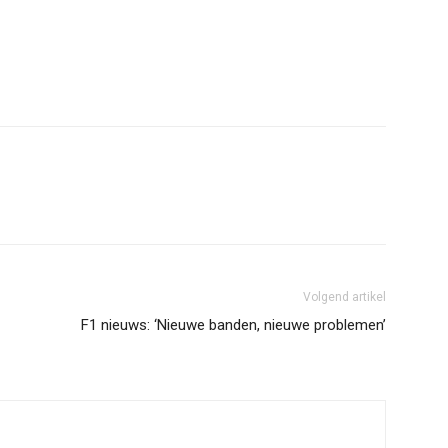
erest
WhatsApp
Volgend artikel
F1 nieuws: ‘Nieuwe banden, nieuwe problemen’