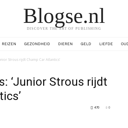
Blogse.nl
DISCOVER THE ART OF PUBLISHING
REIZEN
GEZONDHEID
DIEREN
GELD
LIEFDE
OU
nior Strous rijdt Champ Car Atlantics’
 ‘Junior Strous rijdt
ics’
470
0
erest
WhatsApp