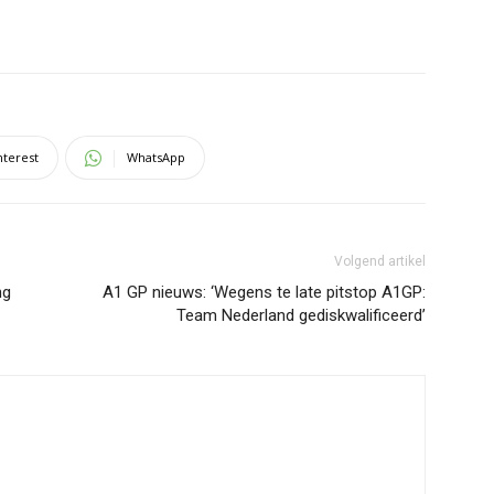
nterest
WhatsApp
Volgend artikel
ng
A1 GP nieuws: ‘Wegens te late pitstop A1GP:
Team Nederland gediskwalificeerd’