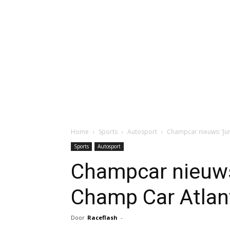
Home
Sports
Autosport
Champcar nieuws: ‘Jun
Sports
Autosport
Champcar nieuws:
Champ Car Atlant
Door
Raceflash
-