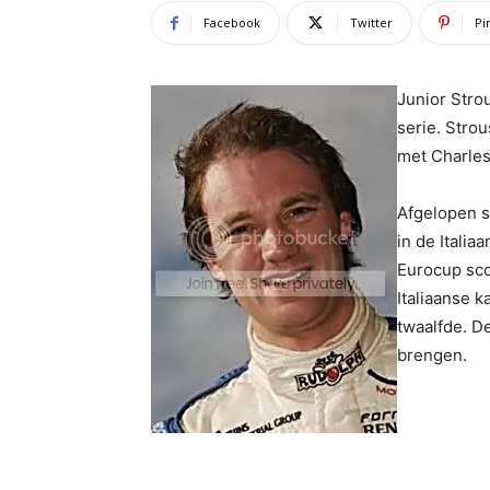
Facebook
Twitter
Pi
Junior Stro
serie. Strou
met Charle
Afgelopen s
in de Italia
Eurocup scoo
Italiaanse 
twaalfde. D
brengen.