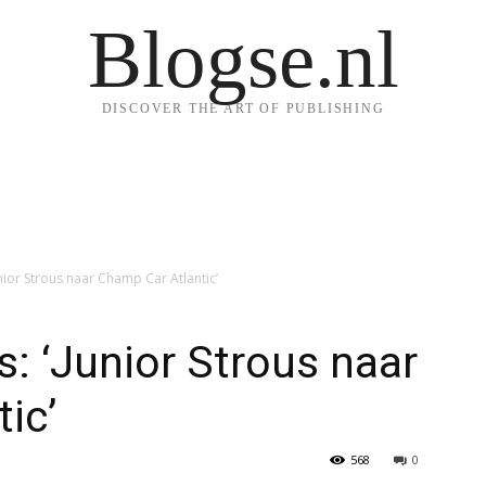
Blogse.nl
DISCOVER THE ART OF PUBLISHING
ior Strous naar Champ Car Atlantic’
 ‘Junior Strous naar
ic’
568
0