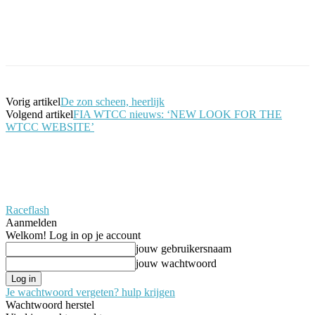
Facebook
Twitter
Pinterest
WhatsApp
Vorig artikel
De zon scheen, heerlijk
Volgend artikel
FIA WTCC nieuws: ‘NEW LOOK FOR THE
WTCC WEBSITE’
Raceflash
Aanmelden
Welkom! Log in op je account
jouw gebruikersnaam
jouw wachtwoord
Je wachtwoord vergeten? hulp krijgen
Wachtwoord herstel