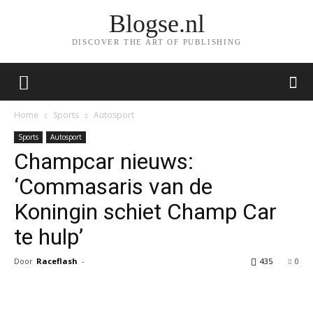
Blogse.nl
DISCOVER THE ART OF PUBLISHING
Home
Sports
Autosport
Sports
Autosport
Champcar nieuws:
‘Commasaris van de
Koningin schiet Champ Car
te hulp’
Door
Raceflash
-
435
0
Facebook
Twitter
Pinterest
Wh