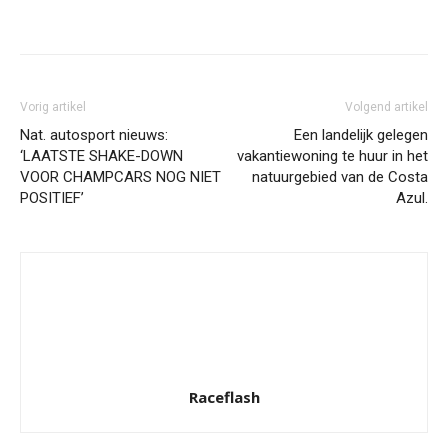
Facebook
Twitter
Pinterest
Wh
Vorig artikel
Volgend artikel
Nat. autosport nieuws:
Een landelijk gelegen
‘LAATSTE SHAKE-DOWN
vakantiewoning te huur in het
VOOR CHAMPCARS NOG NIET
natuurgebied van de Costa
POSITIEF’
Azul.
Raceflash