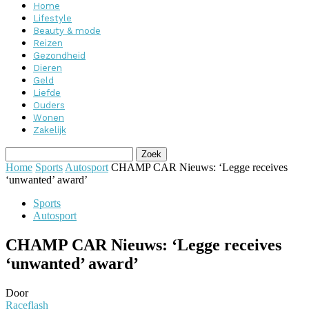
Home
Lifestyle
Beauty & mode
Reizen
Gezondheid
Dieren
Geld
Liefde
Ouders
Wonen
Zakelijk
Home
Sports
Autosport
CHAMP CAR Nieuws: ‘Legge receives
‘unwanted’ award’
Sports
Autosport
CHAMP CAR Nieuws: ‘Legge receives
‘unwanted’ award’
Door
Raceflash