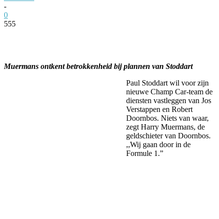
-
0
555
Facebook
Twitter
Pinterest
WhatsApp
Muermans ontkent betrokkenheid bij plannen van Stoddart
Paul Stoddart wil voor zijn
nieuwe Champ Car-team de
diensten vastleggen van Jos
Verstappen en Robert
Doornbos. Niets van waar,
zegt Harry Muermans, de
geldschieter van Doornbos.
,,Wij gaan door in de
Formule 1.”