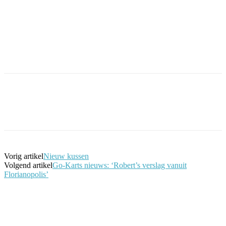
Facebook
Twitter
Pinterest
WhatsApp
Vorig artikel
Nieuw kussen
Volgend artikel
Go-Karts nieuws: ‘Robert’s verslag vanuit
Florianopolis’