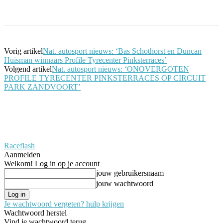
Facebook
Twitter
Pinterest
WhatsApp
Vorig artikel
Nat. autosport nieuws: ‘Bas Schothorst en Duncan
Huisman winnaars Profile Tyrecenter Pinksterraces’
Volgend artikel
Nat. autosport nieuws: ‘ONOVERGOTEN
PROFILE TYRECENTER PINKSTERRACES OP CIRCUIT
PARK ZANDVOORT’
Raceflash
Aanmelden
Welkom! Log in op je account
jouw gebruikersnaam
jouw wachtwoord
Je wachtwoord vergeten? hulp krijgen
Wachtwoord herstel
Vind je wachtwoord terug