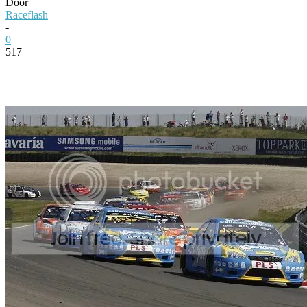
Door
Raceflash
-
0
517
Facebook
Twitter
Pinterest
WhatsApp