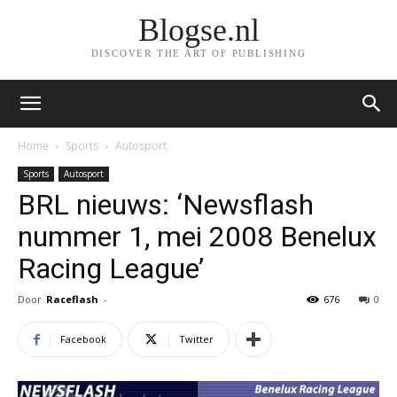
Blogse.nl
DISCOVER THE ART OF PUBLISHING
Home
Sports
Autosport
Sports
Autosport
BRL nieuws: ‘Newsflash
nummer 1, mei 2008 Benelux
Racing League’
Door
Raceflash
-
676
0
Facebook
Twitter