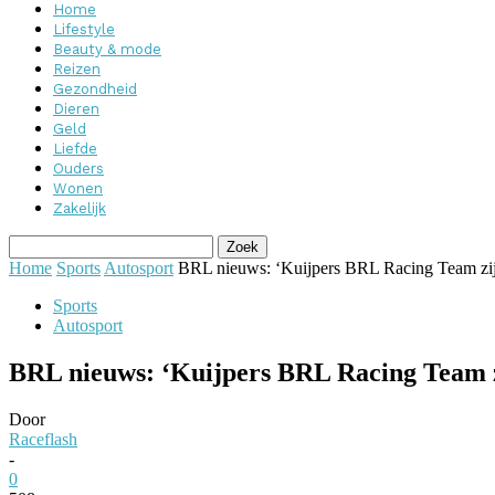
Home
Lifestyle
Beauty & mode
Reizen
Gezondheid
Dieren
Geld
Liefde
Ouders
Wonen
Zakelijk
Home
Sports
Autosport
BRL nieuws: ‘Kuijpers BRL Racing Team zijn
Sports
Autosport
BRL nieuws: ‘Kuijpers BRL Racing Team z
Door
Raceflash
-
0