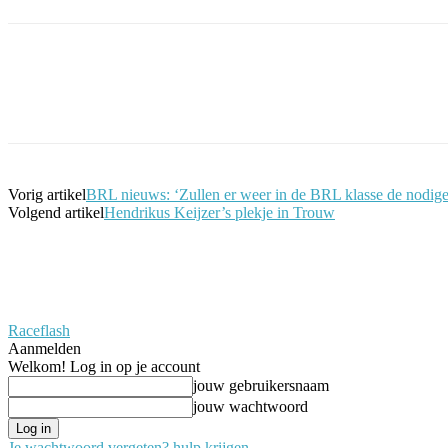
Facebook
Twitter
Pinterest
WhatsApp
Vorig artikel
BRL nieuws: ‘Zullen er weer in de BRL klasse de nodig
Volgend artikel
Hendrikus Keijzer’s plekje in Trouw
Raceflash
Aanmelden
Welkom! Log in op je account
jouw gebruikersnaam
jouw wachtwoord
Je wachtwoord vergeten? hulp krijgen