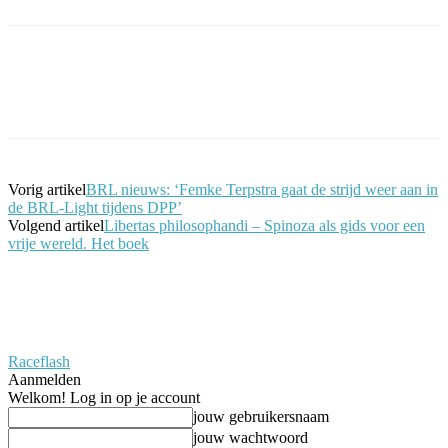
Facebook
Twitter
Pinterest
WhatsApp
Vorig artikel
BRL nieuws: ‘Femke Terpstra gaat de strijd weer aan in
de BRL-Light tijdens DPP’
Volgend artikel
Libertas philosophandi – Spinoza als gids voor een
vrije wereld. Het boek
Raceflash
Aanmelden
Welkom! Log in op je account
jouw gebruikersnaam
jouw wachtwoord