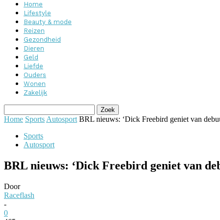
Home
Lifestyle
Beauty & mode
Reizen
Gezondheid
Dieren
Geld
Liefde
Ouders
Wonen
Zakelijk
Home
Sports
Autosport
BRL nieuws: ‘Dick Freebird geniet van debu
Sports
Autosport
BRL nieuws: ‘Dick Freebird geniet van d
Door
Raceflash
-
0