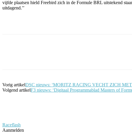
vijfde plaatsen hield Freebird zich in de Formule BRL uitstekend staa
uitdagend.’’
Facebook
Twitter
Pinterest
WhatsApp
Vorig artikel
DSC nieuws: ‘MORITZ RACING VECHT ZICH M
Volgend artikel
F3 nieuws: ‘Digitaal Programmablad Masters of Formu
Raceflash
Aanmelden