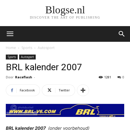
Blogse.nl
DISCOVER THE ART OF PUBLISHING
Home
Sports
Autosport
Sports
Autosport
BRL kalender 2007
Door
Raceflash
-
1281
0
Facebook
Twitter
BRL kalender 2007
(onder voorbehoud)