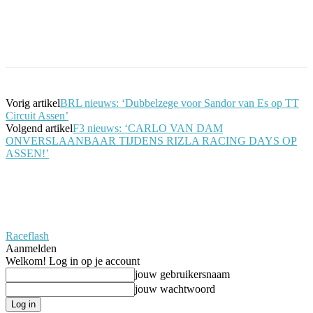
Facebook
Twitter
Pinterest
WhatsApp
Vorig artikel
BRL nieuws: ‘Dubbelzege voor Sandor van Es op TT
Circuit Assen’
Volgend artikel
F3 nieuws: ‘CARLO VAN DAM
ONVERSLAANBAAR TIJDENS RIZLA RACING DAYS OP
ASSEN!’
Raceflash
Aanmelden
Welkom! Log in op je account
jouw gebruikersnaam
jouw wachtwoord