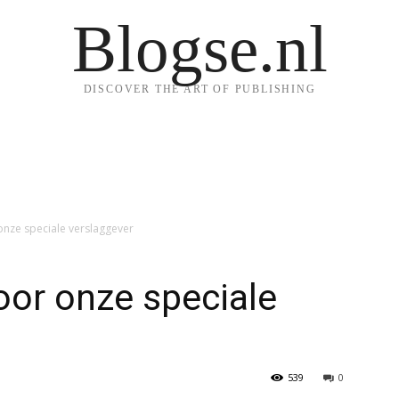
Blogse.nl
DISCOVER THE ART OF PUBLISHING
nze speciale verslaggever
or onze speciale
539
0