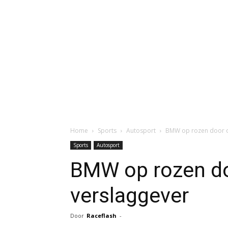
Home
Sports
Autosport
BMW op rozen door o
Sports
Autosport
BMW op rozen do
verslaggever
Door
Raceflash
-